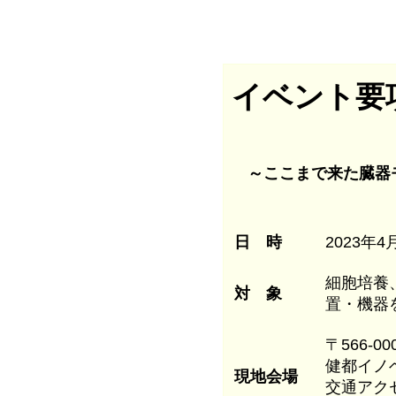
イベント要
～ここまで来た臓器モ
日 時
2023年4
細胞培養
対 象
置・機器
〒566-0
健都イノ
現地会場
交通アク