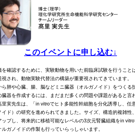
このイベントに申し込む↓
価を確認するために、実験動物を用いた前臨床試験を行うこと
題視され、動物実験代替法の構築が重要視されてきています。
から肺や心臓、腸、脳などミニ臓器（オルガノイド）をつくる技
の臓器を作成するには、まだまだ多くの問題や課題があると言
里実先生は、「in vitroでヒト多能性幹細胞を分化誘導し、
ノイド）の研究を進められてきました。サイズ、構造的複雑性
プし、将来的に移植可能なレベルの3次元腎臓組織をin vit
オルガノイドの作製も行っていらっしゃいます。