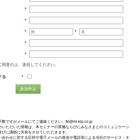
*
*
*
*
*
*
に同意の上、送信してください。
する
*
参加申込
手数ですがメールにてご連絡ください。
tkl@ml.krp.co.jp
力いただいた情報は、本セミナーの実施ならびにみなさまとのコミュニケーシ
並びに講師に共有をさせていただきます。
い合わせに対する応対や電子メールの発送や電話等による当社のサービス・キ