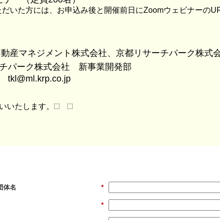
ただいた方には、
お申込み後と開催前日にZoomウェビナーのU
不動産マネジメント株式会社、京都リサーチパーク株式
ーチパーク株式会社 新事業開発部
地
tkl@ml.krp.co.jp
いいたします。
団体名
*
*