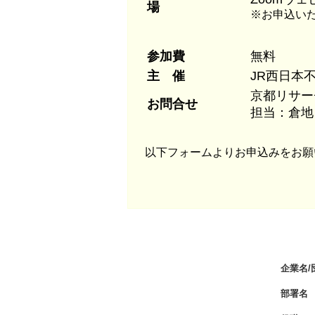
場
※お申込い
参加費
無料
主 催
JR西日本
京都リサ
お問合せ
担当：倉
以下フォームよりお申込みをお願
企業名/
部署名