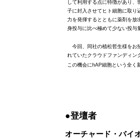
して利用する点に特徴があり、世
子に封入させてヒト細胞に取り込
力を発揮するとともに薬剤を放
身投与に比べ極めて少ない投与
今回、同社の植松哲生様をお招
れていたクラウドファンディン
この機会にhAP細胞という全
●登壇者
オーチャード・バイ