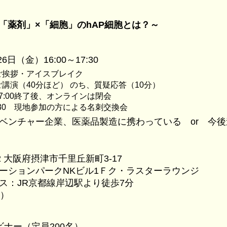
「薬剤」×「細胞」のhAP細胞とは？～
26日（金）16:00～17:30
 ご挨拶・アイスブレイク
 ご講演（40分ほど） のち、質疑応答（10分）
0終了後、オンラインは閉会
17:30 現地参加の方による名刺交換会
ベンチャー企業、医薬品製造に携わっている or 今
002 大阪府摂津市千里丘新町3-17
ーションパークNKビル1Ｆク・ラスターラウンジ
ス：JR京都線岸辺駅より徒歩7分
名）
ビナー（定員200名）