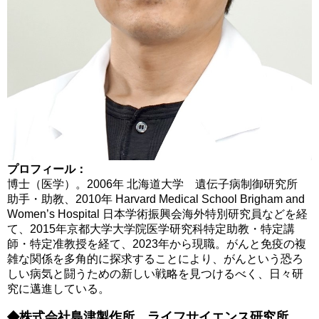
プロフィール：
博士（医学）。
2006
年 北海道大学 遺伝子病制御研究所
助手・助教、
2010
年
Harvard Medical School Brigham and
Women’s Hospital
日本学術振興会海外特別研究員などを経
て、
2015
年京都大学大学院医学研究科特定助教・特定講
師・特定准教授を経て、
2023
年から現職。がんと免疫の複
雑な関係を多角的に探求することにより、がんという恐ろ
しい病気と闘うための新しい戦略を見つけるべく、日々研
究に邁進している。
◆
株式会社島津製作所 ライフサイエンス研究所