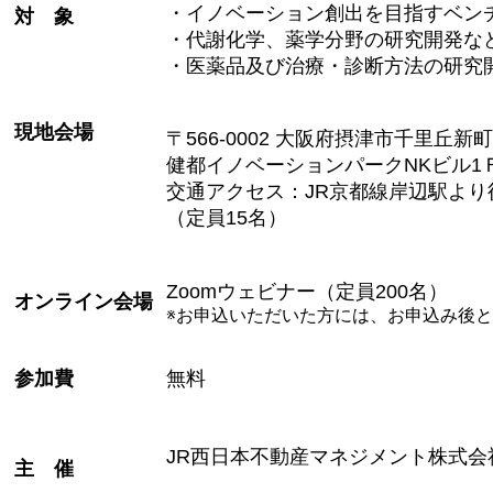
・イノベーション創出を目指すベン
対 象
・代謝化学、薬学分野の研究開発な
・医薬品及び治療・診断方法の研究
現地会場
〒
566-0002
大阪府摂津市千里丘新町
健都イノベーションパーク
NK
ビル
1
交通アクセス：
JR
京都線岸辺駅より
（定員
15
名）
Zoom
ウェビナー（定員
200
名）
オンライン
会場
※お申込いただいた方には、
お申込み後と
参加費
無料
JR
西日本不動産マネジメント株式会
主 催