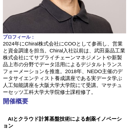
プロフィール：
2024
年に
Chiral
株式会社に
COO
として参画し、営業
と資金調達を担当。
Chiral
入社以前は、武田薬品工業
株式会社にてサプライチェーンマネジメントや新製
品上市の分野でデータ活用によるデジタルトランス
フォーメーションを推進。
2018
年、
NEDO
主催のデ
ータサイエンティスト養成講座である実データ学ぶ
人工知能講座を大阪大学大学院にて受講。マサチュ
ーセッツ工科大学大学院修士課程修了。
開催概要
AIとクラウド計算基盤技術による創薬イノベーシ
ョン