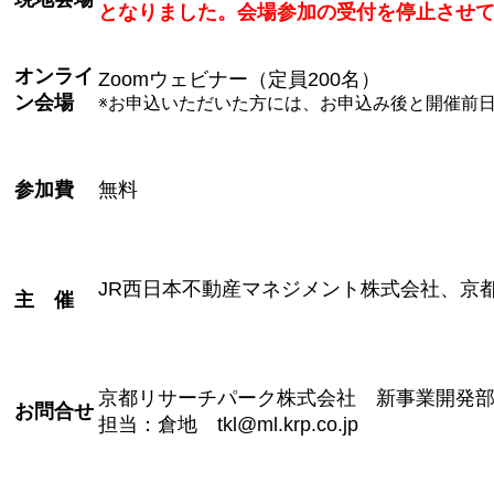
となりました。会場参加の受付を停止させ
オンライ
Zoom
ウェビナー（定員
200
名）
ン
会場
※お申込いただいた方には、
お申込み後と開催前日
参加費
無料
JR
西日本不動産マネジメント株式会社、京
主 催
京都リサーチパーク株式会社 新事業開
お問合せ
担当：倉地
tkl@ml.krp.co.jp