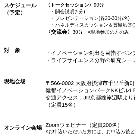
スケジュール
〈トークセッション〉
90分
・開会説明(5分)
（予定）
・プレゼンテーション(各20-30分/名)
・パネルディスカッション＆質疑応答(30
〈交流会〉
30分 ※現地参加の方のみ
対 象
・イノベーション創出を目指すベン
・ライフサイエンス分野の研究シー
現地会場
〒
566-0002
大阪府摂津市千里丘新町
健都イノベーションパーク
NK
ビル
1
交通アクセス：
JR
京都線岸辺駅より
（定員
15
名）
Zoom
ウェビナー（定員
200
名）
オンライン
会場
※お申込いただいた方には、
お申込み後と